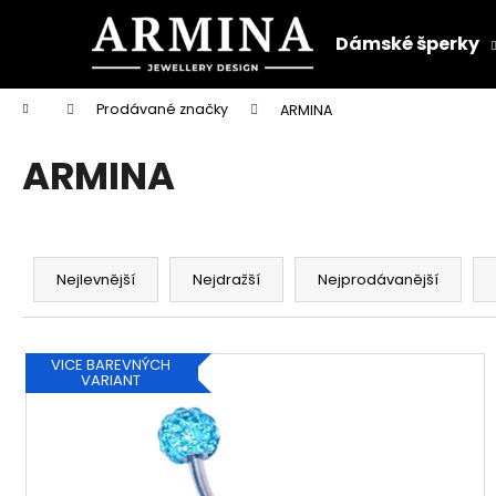
K
Přejít
na
o
Dámské šperky
obsah
Zpět
Zpět
š
do
do
í
Domů
Prodávané značky
ARMINA
k
obchodu
obchodu
ARMINA
Ř
a
Nejlevnější
Nejdražší
Nejprodávanější
z
e
V
n
VICE BAREVNÝCH
ý
VARIANT
í
p
p
i
r
s
o
p