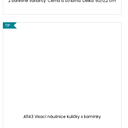
2 barevné varianty: Černá a Stříbrná. Délka: 50/0,2 cm
TIP
A1143 Visací náušnice kuličky s kamínky