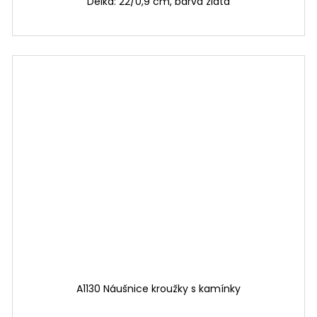
Délka: 22/0,9 cm, barva zlatá
A1130 Náušnice kroužky s kamínky