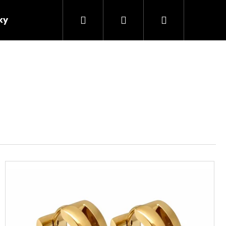
Hledat
Přihlášení
Nákupní
ky
Motivy
košík
Následující