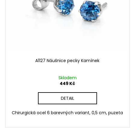
A1119 NÁUŠNICE KROUŽEK S KAMÍNKY
A1129 NÁHRDEL
749 Kč
899 Kč
A1127 Náušnice pecky Kamínek
Skladem
449 Kč
DETAIL
Chirurgická ocel 6 barevných variant, 0,5 cm, puzeta