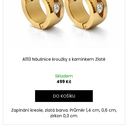
NÍK NEKONEČNO
A1113 Náušnice kroužky s kamínkem Zlaté
Skladem
499 Kč
DO KOŠÍKU
Zapínání kreole, zlatá barva. Průměr 1,4 cm, 0,6 cm,
zirkon 0,3 cm.