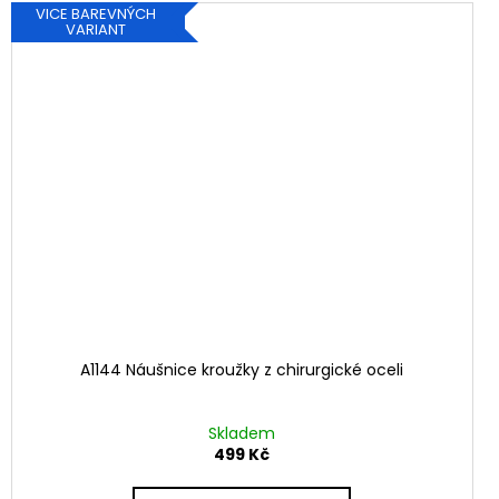
VICE BAREVNÝCH
VARIANT
A1144 Náušnice kroužky z chirurgické oceli
Skladem
499 Kč