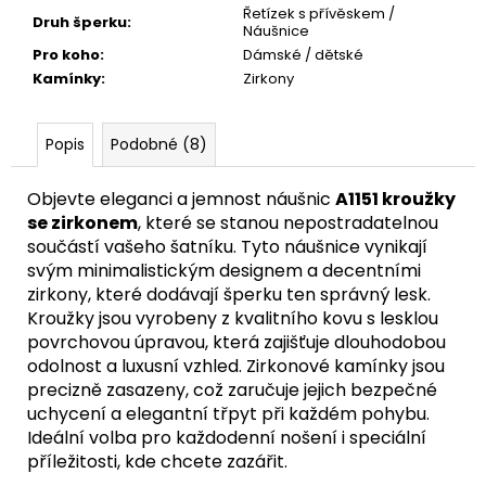
č
Řetízek s přívěskem /
Druh šperku
:
u
Náušnice
j
Pro koho
:
Dámské / dětské
e
Kamínky
:
Zirkony
m
e
Popis
Podobné (8)
A1115
Objevte eleganci a jemnost náušnic
A1151 kroužky
ŘETĚZ
se zirkonem
, které se stanou nepostradatelnou
FIGARO
60
součástí vašeho šatníku. Tyto náušnice vynikají
CM
svým minimalistickým designem a decentními
/
zirkony, které dodávají šperku ten správný lesk.
0,7
CM
Kroužky jsou vyrobeny z kvalitního kovu s lesklou
povrchovou úpravou, která zajišťuje dlouhodobou
999
Kč
odolnost a luxusní vzhled. Zirkonové kamínky jsou
precizně zasazeny, což zaručuje jejich bezpečné
uchycení a elegantní třpyt při každém pohybu.
Ideální volba pro každodenní nošení i speciální
příležitosti, kde chcete zazářit.