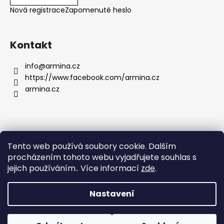
Nová registrace
Zapomenuté heslo
Kontakt
info
@
armina.cz
https://www.facebook.com/armina.cz
armina.cz
FAQ |
Jak vybrat velikost |
Jak šperky balíme |
Kontakt |
Tento web používá soubory cookie. Dalším
Vrácení / výměna / reklamace |
procházením tohoto webu vyjadřujete souhlas s
Prodejna a výdejní místo |
Registrace |
Obchodní podmínky |
jejich používáním.. Více informací
zde
.
Podmínky ochrany osobních údajů |
Jak nakupovat |
Nastavení
Vytvořil Shoptet
Vážení zákazníci, e-shop ARMINA.cz pro Vás upravujeme a
již brzy zde naleznete více produktů z naší nabídky.