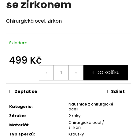
se zirkonem
a
j
Chirurgická ocel, zirkon
í
t
?
Skladem
499 Kč
Měrná
HLEDAT
DO KOŠÍKU
cena:
Zeptat se
Sdílet
D
o
Náušnice z chirurgické
Kategorie
:
oceli
p
Záruka
:
2 roky
o
Chirurgická ocel /
r
Materiál
:
silikon
u
Typ šperků
:
Kroužky