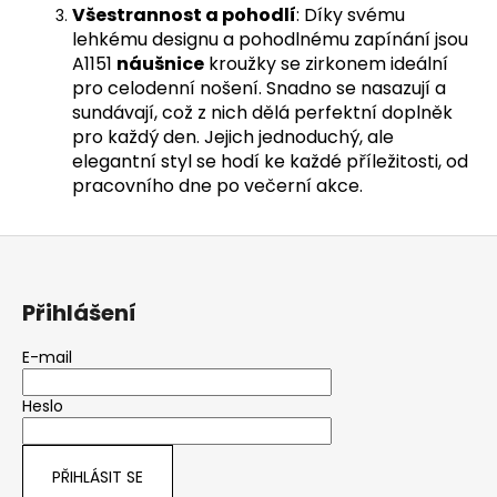
Všestrannost a pohodlí
: Díky svému
lehkému designu a pohodlnému zapínání jsou
A1151
náušnice
kroužky se zirkonem ideální
pro celodenní nošení. Snadno se nasazují a
sundávají, což z nich dělá perfektní doplněk
pro každý den. Jejich jednoduchý, ale
elegantní styl se hodí ke každé příležitosti, od
pracovního dne po večerní akce.
Z
á
p
Přihlášení
a
t
E-mail
í
Heslo
PŘIHLÁSIT SE