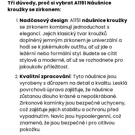
Tři důvody, proč si vybrat A1151 Náušnice
kroužky se zirkonem:
Nadčasový design
: A1151
náušnice kroužky
se zirkonem kombinují jednoduchost s
elegancí. Jejich klasický tvar kroužků
doplněný jemným zirkonem je univerzální a
hodí se k jakémukoliv outfitu, ať už jde o
ležérní nebo formální styl. Budete se cítit
stylově a moderně, ať už se rozhodnete pro
jakoukoliv příležitost.
Kvalitní zpracování
: Tyto náušnice jsou
vyrobeny s důrazem na detail a kvalitu. Lesklá
povrchová úprava zajišťuje, že náušnice
zůstanou dlouho krásné a nepoškrábané.
Zirkonové kamínky jsou bezpečně uchyceny,
což zajišťuje jejich stabilitu a ochranu před
vypadnutím. Navíc jsou hypoalergenní, což
znamená, že jsou bezpečné i pro citlivou
pokožku.