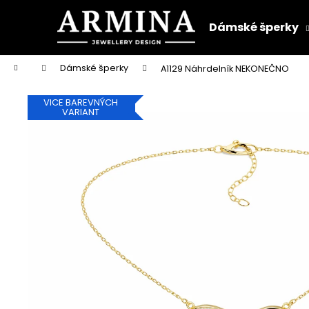
K
Přejít
na
o
Dámské šperky
obsah
Zpět
Zpět
š
do
do
í
Domů
Dámské šperky
A1129 Náhrdelník NEKONEČNO
k
obchodu
obchodu
VICE BAREVNÝCH
VARIANT