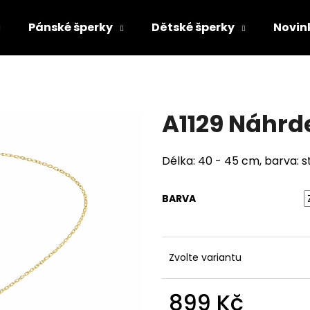
Pánské šperky
Dětské šperky
Novin
Co potřebujete najít?
A1129 Náhr
HLEDAT
Délka: 40 - 45 cm, barva: st
Doporučujeme
BARVA
Zvolte variantu
899 Kč