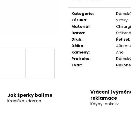
A1119 NÁUŠNICE KROUŽEK S KAMÍNKY
A1129 NÁHRDEL
Měrná
749 Kč
899 Kč
cena:
Kategorie
:
Dámské 
Záruka
:
2 roky
Materiál
:
Chirurg
Barva
:
Stříbrná
Druh
:
Řetízek
Délka
:
40cm-
Kameny
:
Ano
Pro koho
:
Dámsk
Tvar
:
Nekone
Vrácení | výměna
Jak šperky balíme
reklamace
Krabička zdarma
Kdyby, cokoliv