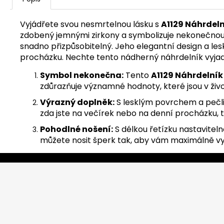
Vyjádřete svou nesmrtelnou lásku s
A1129 Náhrdel
zdobený jemnými zirkony a symbolizuje nekonečnou lá
snadno přizpůsobitelný. Jeho elegantní design a les
procházku. Nechte tento nádherný náhrdelník vyjadř
Symbol nekonečna:
Tento
A1129 Náhrdelní
zdůrazňuje významné hodnoty, které jsou v živ
Výrazný doplněk:
S lesklým povrchem a pečli
zda jste na večírek nebo na denní procházku, 
Pohodlné nošení:
S délkou řetízku nastavitel
můžete nosit šperk tak, aby vám maximálně vyho
Z
á
p
a
t