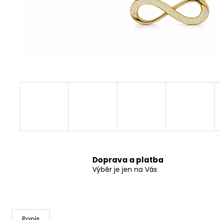
A1122 ŘETÍZEK S PŘÍVĚSKEM STROM
ŽIVOTA V SRDCI
899 Kč
Doprava a platba
Výběr je jen na Vás
Popis