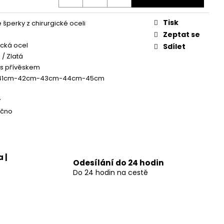
NÍK NEKONEČNO
Tisk
šperky z chirurgické oceli
Zeptat se
ická ocel
Sdílet
 / Zlatá
 s přívěskem
41cm-42cm-43cm-44cm-45cm
ý
čno
 |
Odesílání do 24 hodin
Do 24 hodin na cestě