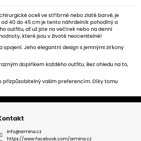
hirurgické oceli ve stříbrné nebo zlaté barvě, je
u od 40 do 45 cm je tento náhrdelník pohodlný a
o outfitu, ať už jste na večírek nebo na denní
odnoty, které jsou v životě neocenitelné!
a spojení. Jeho elegantní design s jemnými zirkony
azným doplňkem každého outfitu. Bez ohledu na to,
 přizpůsobitelný vašim preferencím. Díky tomu
Kontakt
info
@
armina.cz
https://www.facebook.com/armina.cz