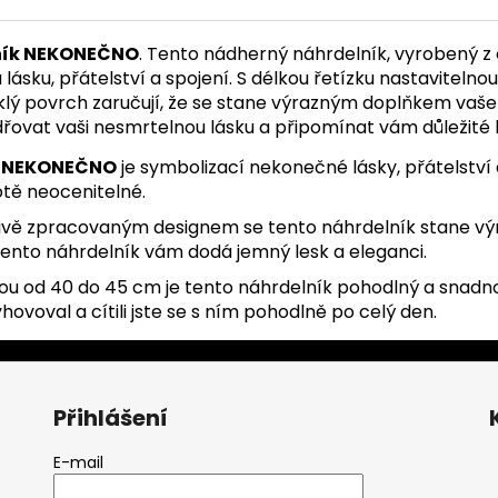
ník NEKONEČNO
. Tento nádherný náhrdelník, vyrobený z c
sku, přátelství a spojení. S délkou řetízku nastavitelno
klý povrch zaručují, že se stane výrazným doplňkem vašeh
ovat vaši nesmrtelnou lásku a připomínat vám důležité h
k NEKONEČNO
je symbolizací nekonečné lásky, přátelství 
otě neocenitelné.
vě zpracovaným designem se tento náhrdelník stane výr
tento náhrdelník vám dodá jemný lesk a eleganci.
nou od 40 do 45 cm je tento
náhrdelník
pohodlný a snadno
voval a cítili jste se s ním pohodlně po celý den.
Přihlášení
E-mail