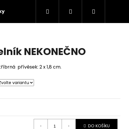
Hledat
Přihlášení
Nákupní
ky
Motivy
košík
delník NEKONEČNO
říbrná přívěsek: 2 x 1,8 cm.
Následující
DO KOŠÍKU