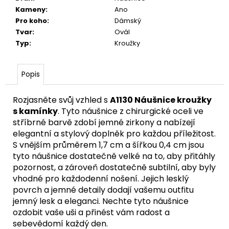
č
Kameny
:
Ano
u
Pro koho
:
Dámský
j
Tvar
:
Ovál
e
Typ
:
Kroužky
m
e
Popis
A1119
NÁUŠNICE
Rozjasněte svůj vzhled s
A1130 Náušnice kroužky
KROUŽEK
s kamínky
. Tyto náušnice z chirurgické oceli ve
S
stříbrné barvě zdobí jemné zirkony a nabízejí
KAMÍNKY
elegantní a stylový doplněk pro každou příležitost.
749
S vnějším průměrem 1,7 cm a šířkou 0,4 cm jsou
Kč
tyto náušnice dostatečně velké na to, aby přitáhly
pozornost, a zároveň dostatečně subtilní, aby byly
vhodné pro každodenní nošení. Jejich lesklý
povrch a jemné detaily dodají vašemu outfitu
jemný lesk a eleganci. Nechte tyto náušnice
ozdobit vaše uši a přinést vám radost a
sebevědomí každý den.