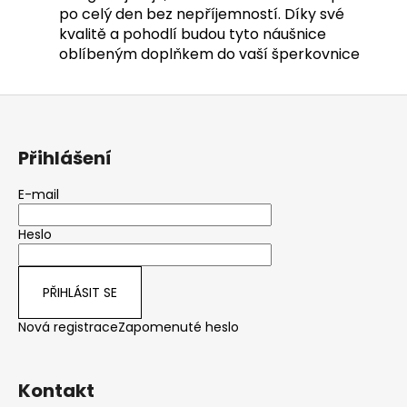
po celý den bez nepříjemností. Díky své
kvalitě a pohodlí budou tyto náušnice
oblíbeným doplňkem do vaší šperkovnice
Z
á
p
Přihlášení
a
t
E-mail
í
Heslo
PŘIHLÁSIT SE
Nová registrace
Zapomenuté heslo
Kontakt