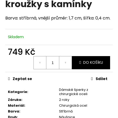
kroužky s kamínky
a
j
Barva: stříbrná, vnější průměr: 1,7 cm, šířka: 0,4 cm.
í
t
?
Skladem
749 Kč
Měrná
HLEDAT
DO KOŠÍKU
cena:
Zeptat se
Sdílet
D
o
Dámské šperky z
Kategorie
:
chirurgické oceli
p
Záruka
:
2 roky
o
Materiál
:
Chirurgická ocel
r
Barva
:
Stříbrná
u
Druh
:
Náušnice