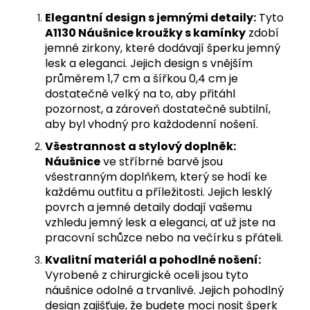
Elegantní design s jemnými detaily:
Tyto
A1130 Náušnice kroužky s kamínky
zdobí
jemné zirkony, které dodávají šperku jemný
lesk a eleganci. Jejich design s vnějším
průměrem 1,7 cm a šířkou 0,4 cm je
dostatečně velký na to, aby přitáhl
pozornost, a zároveň dostatečně subtilní,
aby byl vhodný pro každodenní nošení.
Všestrannost a stylový doplněk:
Náušnice
ve stříbrné barvě jsou
všestranným doplňkem, který se hodí ke
každému outfitu a příležitosti. Jejich lesklý
povrch a jemné detaily dodají vašemu
vzhledu jemný lesk a eleganci, ať už jste na
pracovní schůzce nebo na večírku s přáteli.
Kvalitní materiál a pohodlné nošení:
Vyrobené z chirurgické oceli jsou tyto
náušnice odolné a trvanlivé. Jejich pohodlný
design zajišťuje, že budete moci nosit šperk