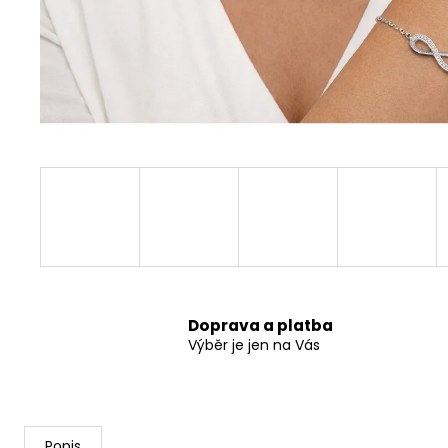
A1122 ŘETÍZEK S PŘÍVĚSKEM STROM
ŽIVOTA V SRDCI
899 Kč
Doprava a platba
Výběr je jen na Vás
Popis