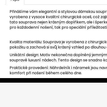
Přinášíme vám elegantní a stylovou dámskou soupra
vyrobena z vysoce kvalitní chirurgické oceli, což zaj
tato souprava nejen krásným doplňkem, ale i šperk
pro každodenní nošení, tak pro speciální příležitosti.
Kvalita materiálu: Souprava je vyrobena z chirurgické
pokožku a zachová si svůj krásný vzhled po dlouhou
Unikátní design: Motiv nekonečna doplněný jemnými
soupravě luxusní nádech. Tento design se snadno ko
Praktické provedení: Náhrdelník i náramek jsou nav
komfort při nošení během celého dne.
Z
á
p
a