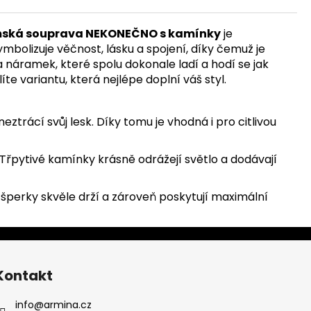
mská souprava NEKONEČNO s kamínky
je
ymbolizuje věčnost, lásku a spojení, díky čemuž je
náramek, které spolu dokonale ladí a hodí se jak
íte variantu, která nejlépe doplní váš styl.
eztrácí svůj lesk. Díky tomu je vhodná i pro citlivou
řpytivé kamínky krásně odrážejí světlo a dodávají
šperky skvěle drží a zároveň poskytují maximální
Kontakt
info
@
armina.cz