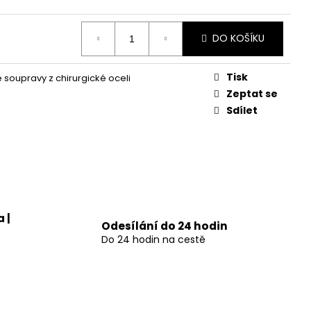
NÍK NEKONEČNO
DO KOŠÍKU
Tisk
soupravy z chirurgické oceli
Zeptat se
Sdílet
 |
Odesílání do 24 hodin
Do 24 hodin na cestě