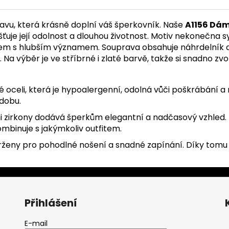
vu, která krásně doplní váš šperkovník. Naše
A1156 Dá
išťuje její odolnost a dlouhou životnost. Motiv nekonečna s
em s hlubším významem. Souprava obsahuje náhrdelník a 
 Na výběr je ve stříbrné i zlaté barvě, takže si snadno zvol
 oceli, která je hypoalergenní, odolná vůči poškrábání a n
 dobu.
 zirkony dodává šperkům elegantní a nadčasový vzhled. T
mbinuje s jakýmkoliv outfitem.
rženy pro pohodlné nošení a snadné zapínání. Díky tomu 
Přihlášení
E-mail