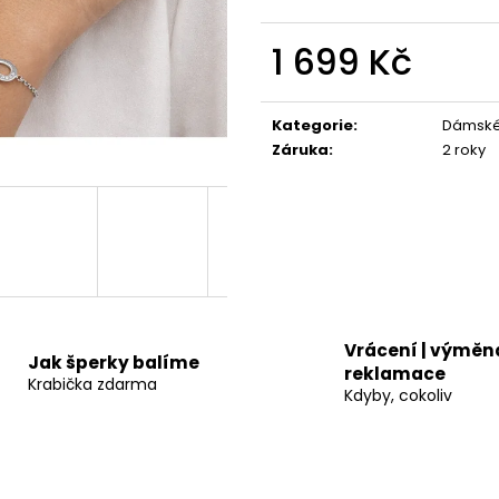
A1119 NÁUŠNICE KROUŽEK S KAMÍNKY
A1129 NÁHRDEL
749 Kč
899 Kč
1 699 Kč
Měrná
cena:
Kategorie
:
Dámské 
Záruka
:
2 roky
Vrácení | výměna
Jak šperky balíme
reklamace
Krabička zdarma
Kdyby, cokoliv