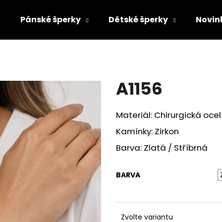
Pánské šperky
Dětské šperky
Novin
Co potřebujete najít?
A1156
HLEDAT
Materiál: Chirurgická ocel
Kamínky: Zirkon
Doporučujeme
Barva: Zlatá / Stříbrná
BARVA
Zvolte variantu